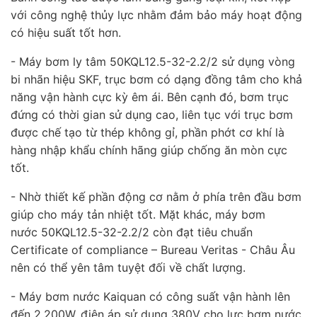
với công nghệ thủy lực nhằm đảm bảo máy hoạt động
có hiệu suất tốt hơn.
- Máy bơm ly tâm 50KQL12.5-32-2.2/2 sử dụng vòng
bi nhãn hiệu SKF, trục bơm có dạng đồng tâm cho khả
năng vận hành cực kỳ êm ái. Bên cạnh đó, bơm trục
đứng có thời gian sử dụng cao, liên tục với trục bơm
được chế tạo từ thép không gỉ, phần phớt cơ khí là
hàng nhập khẩu chính hãng giúp chống ăn mòn cực
tốt.
- Nhờ thiết kế phần động cơ nằm ở phía trên đầu bơm
giúp cho máy tản nhiệt tốt. Mặt khác, máy bơm
nước 50KQL12.5-32-2.2/2 còn đạt tiêu chuẩn
Certificate of compliance – Bureau Veritas - Châu Âu
nên có thể yên tâm tuyệt đối về chất lượng.
- Máy bơm nước Kaiquan có công suất vận hành lên
đến 2.200W, điện áp sử dụng 380V cho lực bơm nước