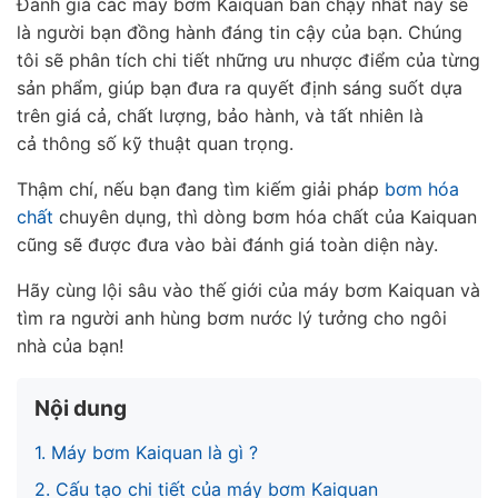
Đánh giá các máy bơm Kaiquan bán chạy nhất
này sẽ
ubmenu
là người bạn đồng hành đáng tin cậy của bạn. Chúng
tôi sẽ phân tích chi tiết những ưu nhược điểm của từng
ubmenu
sản phẩm, giúp bạn đưa ra quyết định sáng suốt dựa
trên
giá cả,
chất lượng,
bảo hành, và tất nhiên là
cả
thông số kỹ thuật
quan trọng.
Thậm chí, nếu bạn đang tìm kiếm giải pháp
bơm hóa
chất
chuyên dụng, thì
dòng bơm hóa chất
của Kaiquan
cũng sẽ được đưa vào bài đánh giá toàn diện này.
Hãy cùng lội sâu vào thế giới của máy bơm Kaiquan và
tìm ra người anh hùng bơm nước lý tưởng cho ngôi
nhà của bạn!
Nội dung
1. Máy bơm Kaiquan là gì ?
2. Cấu tạo chi tiết của máy bơm Kaiquan