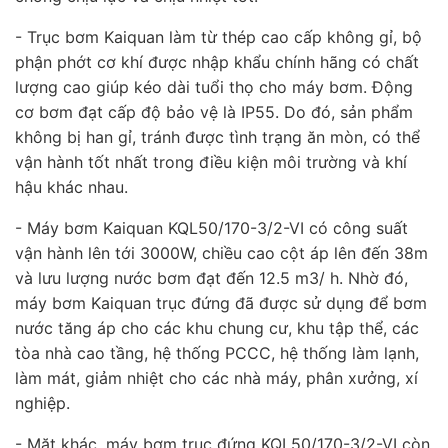
- Trục bơm Kaiquan làm từ thép cao cấp không gỉ, bộ
phận phớt cơ khí được nhập khẩu chính hãng có chất
lượng cao giúp kéo dài tuổi thọ cho máy bơm. Động
cơ bơm đạt cấp độ bảo vệ là IP55. Do đó, sản phẩm
không bị han gỉ, tránh được tình trạng ăn mòn, có thể
vận hành tốt nhất trong điều kiện môi trường và khí
hậu khác nhau.
- Máy bơm Kaiquan KQL50/170-3/2-VI có công suất
vận hành lên tới 3000W, chiều cao cột áp lên đến 38m
và lưu lượng nước bơm đạt đến 12.5 m3/ h. Nhờ đó,
máy bơm Kaiquan trục đứng đã được sử dụng để bơm
nước tăng áp cho các khu chung cư, khu tập thể, các
tòa nhà cao tầng, hệ thống PCCC, hệ thống làm lạnh,
làm mát, giảm nhiệt cho các nhà máy, phân xưởng, xí
nghiệp.
- Mặt khác, máy bơm trục đứng KQL50/170-3/2-VI còn