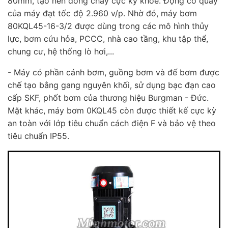
80mm, tạo nên dòng chảy cực kỳ khỏe. Động cơ quay
của máy đạt tốc độ 2.960 v/p. Nhờ đó, máy bơm
80KQL45-16-3/2 được dùng trong các mô hình thủy
lực, bơm cứu hỏa, PCCC, nhà cao tầng, khu tập thể,
chung cư, hệ thống lò hơi,...
- Máy có phần cánh bơm, guồng bơm và đế bơm được
chế tạo bằng gang nguyên khối, sử dụng bạc đạn cao
cấp SKF, phốt bơm của thương hiệu Burgman - Đức.
Mặt khác, máy bơm 0KQL45 còn được thiết kế cực kỳ
an toàn với lớp tiêu chuẩn cách điện F và bảo vệ theo
tiêu chuẩn IP55.