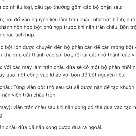
 có nhiều loại, cấu tạo thường gồm các bộ phận sau:
ớn, nơi đổ vào nguyên liệu làm trân châu, như bột bánh, nướ
 thành hỗn hợp bột phù hợp trước khi nặn trân châu. Bồn tr
 châu tích hợp.
ục bột lớn được chuyển đến bộ phận cán để cán mỏng bột 
khu vực cắt thành các sợi bột, rồi lại cắt nhỏ thành các vi
: Với các máy làm trân châu dừa sẽ có một bộ phận nhồi nh
y qua một cổng vào khác với bồn để bột nguyên liệu.
 châu: Từng viên bột thô sau cắt sẽ được nặn để tạo khuô
 nặn viên trân châu tròn.
máy): viên trân châu sau khi nặn xong có thể đưa vào tạo h
g.
rân châu dừa đã nặn xong được đưa ra ngoài.