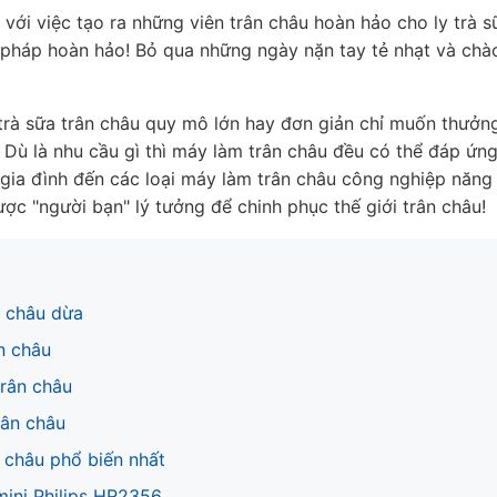
n với việc tạo ra những viên trân châu hoàn hảo cho ly trà
i pháp hoàn hảo! Bỏ qua những ngày nặn tay tẻ nhạt và chà
rà sữa trân châu quy mô lớn hay đơn giản chỉ muốn thưởng
 Dù là nhu cầu gì thì máy làm trân châu đều có thể đáp ứ
gia đình đến các loại máy làm trân châu công nghiệp năng s
ợc "người bạn" lý tưởng để chinh phục thế giới trân châu!
n châu dừa
n châu
rân châu
rân châu
n châu phổ biến nhất
mini Philips HR2356