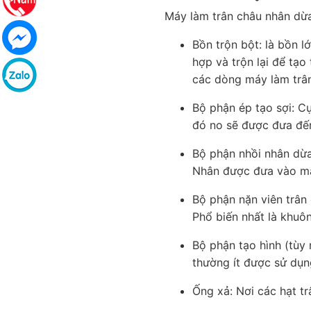
Máy làm trân châu nhân dừa
Bồn trộn bột: là bồn l
hợp và trộn lại để tạo
các dòng máy làm trân
Bộ phận ép tạo sợi: C
đó no sẽ được đưa đến 
Bộ phận nhồi nhân dừa
Nhân được đưa vào má
Bộ phận nặn viên trân
Phổ biến nhất là khuôn
Bộ phận tạo hình (tùy 
thường ít được sử dụn
Ống xả: Nơi các hạt t