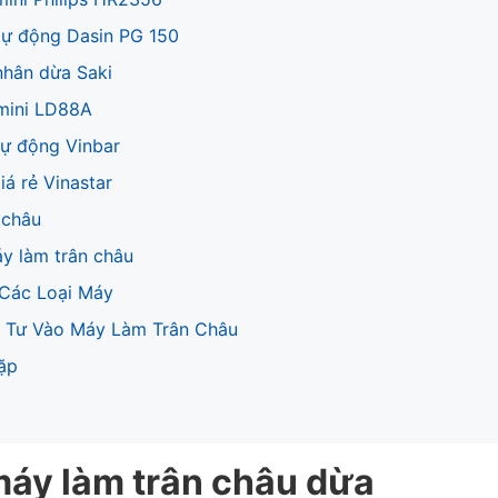
tự động Dasin PG 150
nhân dừa Saki
 mini LD88A
tự động Vinbar
iá rẻ Vinastar
 châu
y làm trân châu
 Các Loại Máy
ầu Tư Vào Máy Làm Trân Châu
ặp
 máy làm trân châu dừa