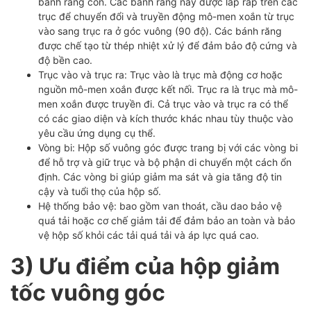
bánh răng côn. Các bánh răng này được lắp ráp trên các
trục để chuyển đổi và truyền động mô-men xoắn từ trục
vào sang trục ra ở góc vuông (90 độ). Các bánh răng
được chế tạo từ thép nhiệt xử lý để đảm bảo độ cứng và
độ bền cao.
Trục vào và trục ra: Trục vào là trục mà động cơ hoặc
nguồn mô-men xoắn được kết nối. Trục ra là trục mà mô-
men xoắn được truyền đi. Cả trục vào và trục ra có thể
có các giao diện và kích thước khác nhau tùy thuộc vào
yêu cầu ứng dụng cụ thể.
Vòng bi: Hộp số vuông góc được trang bị với các vòng bi
để hỗ trợ và giữ trục và bộ phận di chuyển một cách ổn
định. Các vòng bi giúp giảm ma sát và gia tăng độ tin
cậy và tuổi thọ của hộp số.
Hệ thống bảo vệ: bao gồm van thoát, cầu dao bảo vệ
quá tải hoặc cơ chế giảm tải để đảm bảo an toàn và bảo
vệ hộp số khỏi các tải quá tải và áp lực quá cao.
3) Ưu điểm của hộp giảm
tốc vuông góc