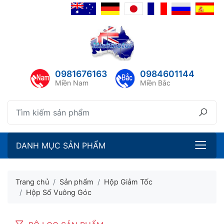
lose menu
lose menu
ubmenu
ubmenu
0981676163
0984601144
ubmenu
Miền Nam
Miền Bắc
ubmenu
DANH MỤC SẢN PHẨM
Trang chủ
Sản phẩm
Hộp Giảm Tốc
Hộp Số Vuông Góc
ubmenu