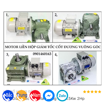
HỘP SỐ VUÔNG GÓC
Hộp Giảm Tốc Trục Ra Vuông Góc 1.5Kw 2Hp