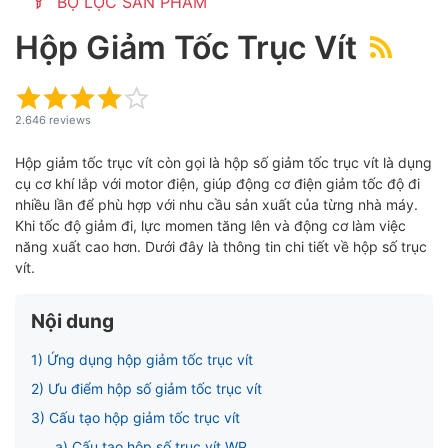
BỘ LỌC SẢN PHẨM
Hộp Giảm Tốc Trục Vít
ubmenu
2.646 reviews
Hộp giảm tốc trục vít còn gọi là hộp số giảm tốc trục vít là dụng
cụ cơ khí lắp với motor điện, giúp động cơ điện giảm tốc độ đi
nhiều lần để phù hợp với nhu cầu sản xuất của từng nhà máy.
Khi tốc độ giảm đi, lực momen tăng lên và động cơ làm việc
năng xuất cao hơn. Dưới đây là thông tin chi tiết về hộp số trục
vít.
Nội dung
ubmenu
1) Ứng dụng hộp giảm tốc trục vít
2) Ưu điểm hộp số giảm tốc trục vít
ubmenu
3) Cấu tạo hộp giảm tốc trục vít
a) Cấu tạo hộp số trục vít WP