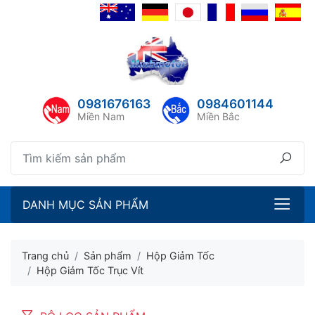
lose menu
lose menu
ubmenu
ubmenu
0981676163
0984601144
ubmenu
Miền Nam
Miền Bắc
ubmenu
DANH MỤC SẢN PHẨM
Trang chủ
Sản phẩm
Hộp Giảm Tốc
Hộp Giảm Tốc Trục Vít
ubmenu