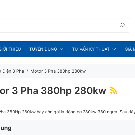
GIỚI THIỆU
TUYỂN DỤNG
TƯ VẤN KỸ THUẬT
GIÁ 
 Điện 3 Pha
Motor 3 Pha 380hp 280kw
or 3 Pha 380hp 280kw
Pha 380Hp 280Kw hay còn gọi là động cơ 280kw 380 ngựa. Sau đây 
dung