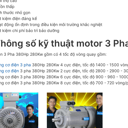
i thọ cao
 ồn thấp
ch thước nhỏ gọn
t kiệm điện đáng kể
t động ổn định trong điều kiện môi trường khắc nghiệt
t kiệm chi phí bảo trì bảo dưỡng
Thông số kỹ thuật motor 3 
ện 3 Pha 380Hp 280Kw gồm có 4 tốc độ vòng quay gồm:
ng cơ điện 3 pha
380Hp 280Kw 4 cực điện, tốc độ 1400 - 1500 vòn
ng cơ điện
3 pha 380Hp 280Kw 2 cực điện, tốc độ 2800 - 2900 - 3
ng cơ điện 3 pha 380Hp 280Kw 6 cực điện, tốc độ 900 - 960 - 100
ng cơ điện 3 pha 380Hp 280Kw 8 cực điện, tốc độ 700 - 720 vòng/