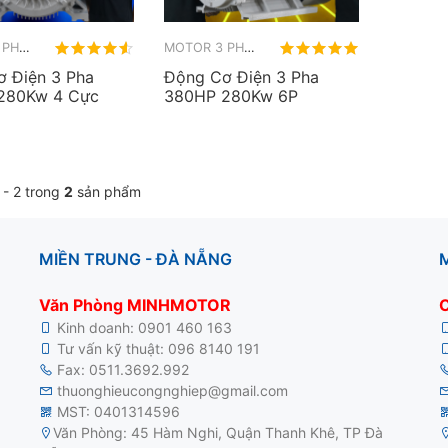
MOTOR 3 PHA 380HP 280KW
MOTOR 3 PHA 380HP 280KW
 Điện 3 Pha
Động Cơ Điện 3 Pha
280Kw 4 Cực
380HP 280Kw 6P
1 - 2 trong
2
sản phẩm
MIỀN TRUNG - ĐÀ NẴNG
M
Văn Phòng MINHMOTOR
Kinh doanh:
0901 460 163
Tư vấn kỹ thuật:
096 8140 191
Fax: 0511.3692.992
thuonghieucongnghiep@gmail.com
MST: 0401314596
Văn Phòng: 45 Hàm Nghi, Quận Thanh Khê, TP Đà