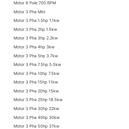
MOTOR ELEKTRIM
Motor Elektrim 110Kw 132Kw
MOTOR ELEKTRIM
Motor Elektrim 160Kw 200Kw
Hiển thị 1 - 11 trong
11
sản phẩm
DANH MỤC SẢN PHẨM
Động Cơ Điện
Động Cơ Điện 3 Pha