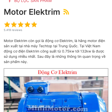
BỘ LỌC SẢN PHẨM
Motor Elektrim
ubmenu
5.419 reviews
Motor Elektrim còn gọi là động cơ Elektrim, là hãng motor điện
sản xuất tại nhà máy Techtop tại Trung Quốc. Tại Việt Nam
động cơ điện Elektrim công suất từ 0.75kw tới 132kw là được
sử dụng nhiều nhất. Sau đây là những thông tin quan trọng về
sản phẩm này.
ubmenu
ubmenu