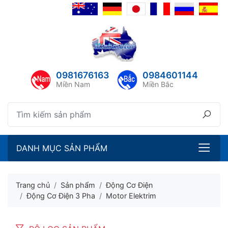
lose menu
lose menu
ubmenu
ubmenu
0981676163
0984601144
ubmenu
Miền Nam
Miền Bắc
ubmenu
DANH MỤC SẢN PHẨM
Trang chủ
Sản phẩm
Động Cơ Điện
Động Cơ Điện 3 Pha
Motor Elektrim
ubmenu