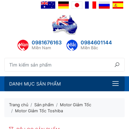
lose menu
lose menu
ubmenu
ubmenu
0981676163
0984601144
ubmenu
Miền Nam
Miền Bắc
ubmenu
DANH MỤC SẢN PHẨM
Trang chủ
Sản phẩm
Motor Giảm Tốc
Motor Giảm Tốc Toshiba
ubmenu