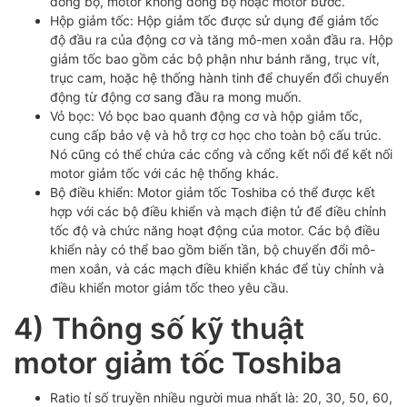
đồng bộ, motor không đồng bộ hoặc motor bước.
Hộp giảm tốc: Hộp giảm tốc được sử dụng để giảm tốc
độ đầu ra của động cơ và tăng mô-men xoắn đầu ra. Hộp
giảm tốc bao gồm các bộ phận như bánh răng, trục vít,
trục cam, hoặc hệ thống hành tinh để chuyển đổi chuyển
động từ động cơ sang đầu ra mong muốn.
Vỏ bọc: Vỏ bọc bao quanh động cơ và hộp giảm tốc,
cung cấp bảo vệ và hỗ trợ cơ học cho toàn bộ cấu trúc.
Nó cũng có thể chứa các cổng và cổng kết nối để kết nối
motor giảm tốc với các hệ thống khác.
Bộ điều khiển: Motor giảm tốc Toshiba có thể được kết
hợp với các bộ điều khiển và mạch điện tử để điều chỉnh
tốc độ và chức năng hoạt động của motor. Các bộ điều
khiển này có thể bao gồm biến tần, bộ chuyển đổi mô-
men xoắn, và các mạch điều khiển khác để tùy chỉnh và
điều khiển motor giảm tốc theo yêu cầu.
4) Thông số kỹ thuật
motor giảm tốc Toshiba
Ratio tỉ số truyền nhiều người mua nhất là: 20, 30, 50, 60,