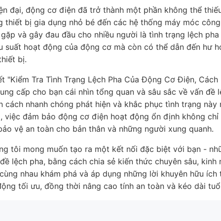
iện đại, động cơ điện đã trở thành một phần không thể thi
g thiết bị gia dụng nhỏ bé đến các hệ thống máy móc công 
gặp và gây đau đầu cho nhiều người là tình trạng lệch pha
ệu suất hoạt động của động cơ mà còn có thể dẫn đến hư 
hiết bị.
viết "Kiểm Tra Tình Trạng Lệch Pha Của Động Cơ Điện, Các
cung cấp cho bạn cái nhìn tổng quan và sâu sắc về vấn đề 
 cách nhanh chóng phát hiện và khắc phục tình trạng này 
g, việc đảm bảo động cơ điện hoạt động ổn định không chỉ 
bảo vệ an toàn cho bản thân và những người xung quanh.
úng tôi mong muốn tạo ra một kết nối đặc biệt với bạn - n
 đề lệch pha, bằng cách chia sẻ kiến thức chuyên sâu, kinh 
 cùng nhau khám phá và áp dụng những lời khuyên hữu ích t
 động tối ưu, đồng thời nâng cao tính an toàn và kéo dài tuổ