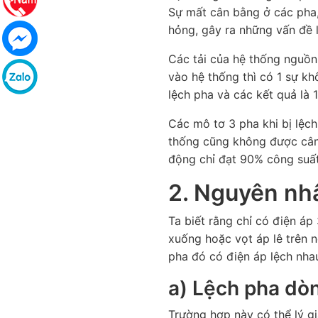
Sự mất cân bằng ở các pha, 
hỏng, gây ra những vấn đề 
Các tải của hệ thống nguồn 
vào hệ thống thì có 1 sự kh
lệch pha và các kết quả là
Các mô tơ 3 pha khi bị lệc
thống cũng không được cân 
động chỉ đạt 90% công suất
2. Nguyên nhâ
Ta biết rằng chỉ có điện áp
xuống hoặc vọt áp lê trên n
pha đó có điện áp lệch nhau
a) Lệch pha dòn
Trường hợp này có thể lý gi