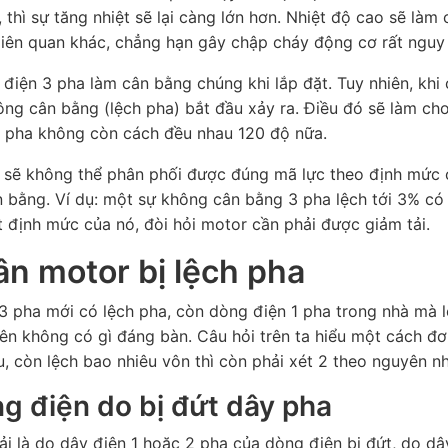
thì sự tăng nhiệt sẽ lại càng lớn hơn. Nhiệt độ cao sẽ làm 
liên quan khác, chẳng hạn gây chập cháy động cơ rất nguy
điện 3 pha làm cân bằng chúng khi lắp đặt. Tuy nhiên, khi
ông cân bằng (lệch pha) bắt đầu xảy ra. Điều đó sẽ làm ch
 1 pha không còn cách đều nhau 120 độ nữa.
h sẽ không thể phân phối được đúng mã lực theo định mức 
bằng. Ví dụ: một sự không cân bằng 3 pha lệch tới 3% có 
 định mức của nó, đòi hỏi motor cần phải được giảm tải.
n motor bị lệch pha
 3 pha mới có lệch pha, còn dòng điện 1 pha trong nhà mà l
ên không có gì đáng bàn. Câu hỏi trên ta hiểu một cách đơn
, còn lệch bao nhiêu vôn thì còn phải xét 2 theo nguyên n
g điện do bị đứt dây pha
ải là do dây điện 1 hoặc 2 pha của dòng điện bị đứt, do dâ