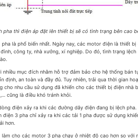
h pha thì điện áp đặt lên thiết bị sẽ có tình trạng bên cao 
pha là phổ biến nhất. Ngày nay, các motor điện là thiết bị
 đình, công ty, nhà xưởng, xí nghiệp. Do đó, tình trạng lệc
nào.
i nhiều mục đích nhằm hỗ trợ đảm bảo cho hệ thống bán t
n định, an toàn và đầy đủ. Tuy nhiên, trải qua thời gian 
g cho nhu cầu sử dụng đã khiến cho các thiết bị điện nhà b
. cũng là điều khó tránh khỏi.
òng điện xảy ra khi các đường dây điện đang bị lệch pha
 điện 3 pha chỉ xảy ra khi các tải 1 pha được sử dụng khi
ải hơn.
làm cho các motor 3 pha chạy ở nhiệt độ cao hơn so với nh