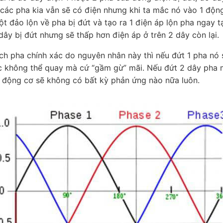
g các pha kia vẫn sẽ có điện nhưng khi ta mắc nó vào 1 độn
ột đảo lộn về pha bị đứt và tạo ra 1 điện áp lộn pha ngay t
dây bị đứt nhưng sẽ thấp hơn điện áp ở trên 2 dây còn lại.
ch pha chính xác do nguyên nhân này thì nếu đứt 1 pha nó 
ặc không thể quay mà cứ “gầm gừ” mãi. Nếu đứt 2 dây pha
hì động cơ sẽ không có bất kỳ phản ứng nào nữa luôn.