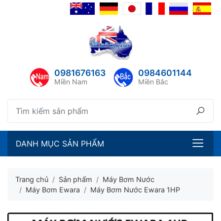
lose menu
ubmenu
ubmenu
0981676163
0984601144
ubmenu
Miền Nam
Miền Bắc
ubmenu
DANH MỤC SẢN PHẨM
Trang chủ
Sản phẩm
Máy Bơm Nước
Máy Bơm Ewara
Máy Bơm Nước Ewara 1HP
ubmenu