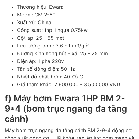
Thương hiệu: Ewara
Model: CM 2-60
Xuất xứ: China
Công suất: 1hp 1 ngựa 0.75kw
Cột áp: 25 - 55 mét
Lưu lượng bơm: 3.6 - 1 m3/giờ
Đường kính họng hút - xả: 25 - 25 mm
Điện áp: 1 pha 220v
Tần số dòng điện: 50 Hz
Nhiệt độ chất bơm: 40 độ C
Giá tham khảo: 2.900.000 - 3.500.000 VND
f) Máy bơm Ewara 1HP BM 2-
9*4 (bơm trục ngang đa tầng
cánh)
Máy bơm trục ngang đa tầng cánh BM 2-9*4 động cơ
công suất động cơ 1 HP khỏe, tạo áp lực bơm mạnh và