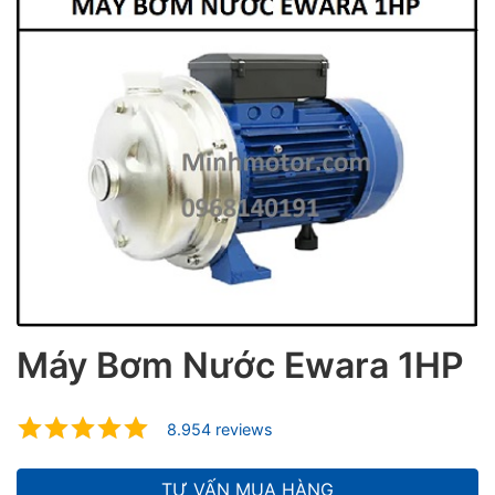
ubmenu
Máy Bơm Nước Ewara 1HP
ubmenu
8.954 reviews
ubmenu
TƯ VẤN MUA HÀNG