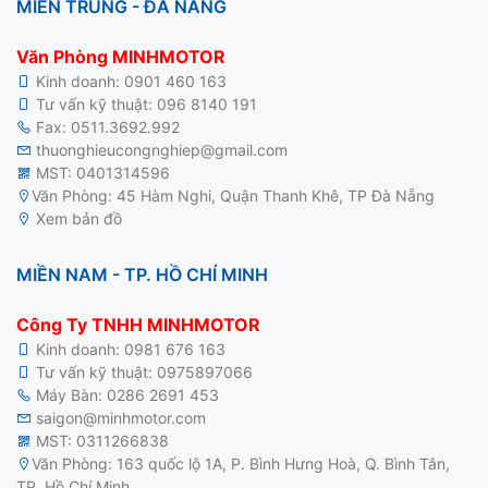
MIỀN TRUNG - ĐÀ NẴNG
Văn Phòng MINHMOTOR
Kinh doanh:
0901 460 163
Tư vấn kỹ thuật:
096 8140 191
Fax: 0511.3692.992
thuonghieucongnghiep@gmail.com
MST: 0401314596
Văn Phòng: 45 Hàm Nghi, Quận Thanh Khê, TP Đà Nẵng
Xem bản đồ
MIỀN NAM - TP. HỒ CHÍ MINH
Công Ty TNHH MINHMOTOR
Kinh doanh:
0981 676 163
Tư vấn kỹ thuật:
0975897066
Máy Bàn:
0286 2691 453
saigon@minhmotor.com
MST: 0311266838
Văn Phòng: 163 quốc lộ 1A, P. Bình Hưng Hoà, Q. Bình Tân,
TP. Hồ Chí Minh