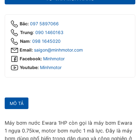
ubmenu
ubmenu
Bắc:
097 5897066
Trung
:
090 1460163
Nam
:
098 1645020‬
Email:
saigon@minhmotor.com
Facebook:
Minhmotor
Youtube:
Minhmotor
MÔ TẢ
Máy bơm nước Ewara 1HP còn gọi là máy bơm Ewara
1 ngựa 0.75kw, motor bơm nước 1 mã lực. Đây là máy
bơm dùng phổ biến trong dân dụng và công nghiệp ở