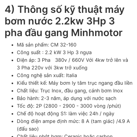
4) Thông số kỹ thuật máy
bơm nước 2.2kw 3Hp 3
pha đầu gang Minhmotor
Mã sản phẩm: CM 32-160
Công suất : 2.2 kW 3 Hp 3 ngựa
Điện áp: 3 Pha 380v / 660V Với 4kw trở lên và
3 Pha 220v với 3kw trở xuống
Công nghệ sản xuất: Italia
Kiểu thiết kế: Máy bơm ly tâm trục ngang đầu liền
Chất liệu: Trục Inox, đầu gang, cánh bơm Inox
Bảo hành: 2-3 năm, áp dụng với nước sạch
Tốc độ: 2P (2800 - 2900 - 3000 vòng /phút)
Chế độ hoạt động S1: làm việc 24h / ngày
Dòng điện ampe định mức: 8 A (tam giác) /4.9 A
(đấu sao)
Chất liệu phớt bơm: Ceranic hoặc carbon