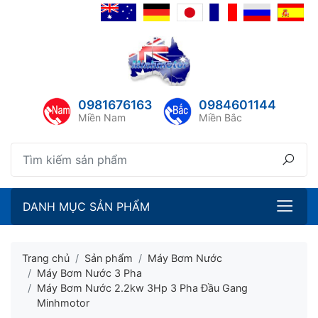
lose menu
ubmenu
ubmenu
0981676163
0984601144
ubmenu
Miền Nam
Miền Bắc
ubmenu
DANH MỤC SẢN PHẨM
Trang chủ
Sản phẩm
Máy Bơm Nước
Máy Bơm Nước 3 Pha
Máy Bơm Nước 2.2kw 3Hp 3 Pha Đầu Gang
ubmenu
Minhmotor