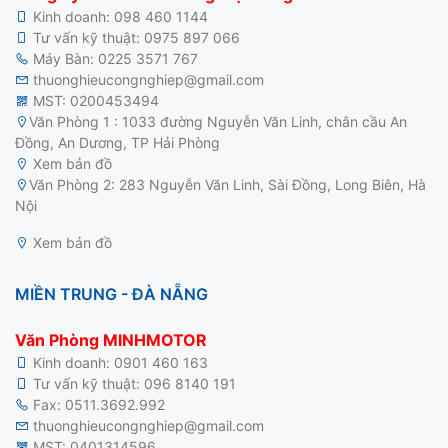
Kinh doanh:
098 460 1144
Tư vấn kỹ thuật:
0975 897 066
Máy Bàn:
0225 3571 767
thuonghieucongnghiep@gmail.com
MST: 0200453494
Văn Phòng 1 : 1033 đường Nguyễn Văn Linh, chân cầu An
Đồng, An Dương, TP Hải Phòng
Xem bản đồ
motor điện 3 pha
Văn Phòng 2: 283 Nguyễn Văn Linh, Sài Đồng, Long Biên, Hà
Nội
Xem bản đồ
MIỀN TRUNG - ĐÀ NẴNG
Văn Phòng MINHMOTOR
Kinh doanh:
0901 460 163
Tư vấn kỹ thuật:
096 8140 191
Fax: 0511.3692.992
thuonghieucongnghiep@gmail.com
MST: 0401314596