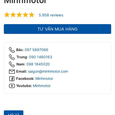
Minhmotor
ubmenu
ubmenu
5.958 reviews
TƯ VẤN MUA HÀNG
Bắc:
097 5897066
Trung
:
090 1460163
Nam
:
098 1645020‬
Email:
saigon@minhmotor.com
Facebook:
Minhmotor
Youtube:
Minhmotor