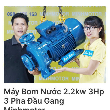
ubmenu
ubmenu
Máy Bơm Nước 2.2kw 3Hp
3 Pha Đầu Gang
ubmenu