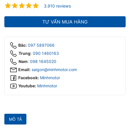
ubmenu
3.910 reviews
ubmenu
TƯ VẤN MUA HÀNG
Bắc:
097 5897066
Trung
:
090 1460163
Nam
:
098 1645020‬
Email:
saigon@minhmotor.com
Facebook:
Minhmotor
Youtube:
Minhmotor
MÔ TẢ