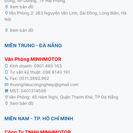
Đồng, An Dương, TP Hải Phòng
Xem bản đồ
motor điện 3 pha
Văn Phòng 2: 283 Nguyễn Văn Linh, Sài Đồng, Long Biên, Hà
Nội
Xem bản đồ
MIỀN TRUNG - ĐÀ NẴNG
Văn Phòng MINHMOTOR
Kinh doanh:
0901 460 163
Tư vấn kỹ thuật:
096 8140 191
Fax: 0511.3692.992
thuonghieucongnghiep@gmail.com
MST: 0401314596
Văn Phòng: 45 Hàm Nghi, Quận Thanh Khê, TP Đà Nẵng
Xem bản đồ
MIỀN NAM - TP. HỒ CHÍ MINH
Công Ty TNHH MINHMOTOR