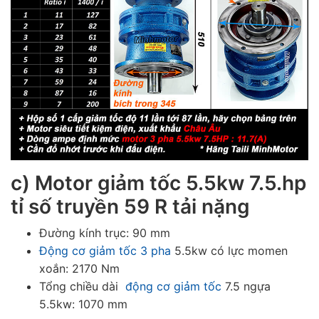
c) Motor giảm tốc 5.5kw 7.5.hp
tỉ số truyền 59 R tải nặng
Đường kính trục: 90 mm
Động cơ giảm tốc 3 pha
5.5kw có lực momen
xoắn: 2170 Nm
Tổng chiều dài
động cơ giảm tốc
7.5 ngựa
5.5kw: 1070 mm