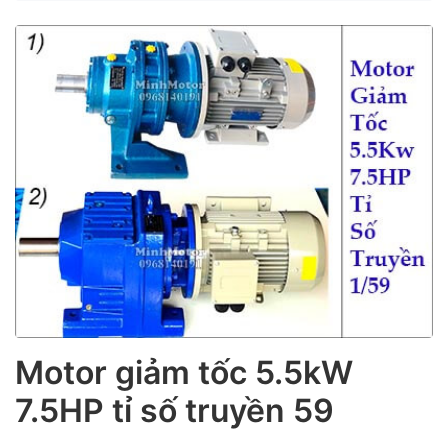
ubmenu
ubmenu
Motor giảm tốc 5.5kW
7.5HP tỉ số truyền 59
ubmenu