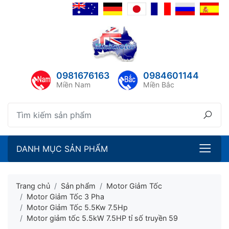
lose menu
ubmenu
ubmenu
0981676163
0984601144
ubmenu
Miền Nam
Miền Bắc
ubmenu
DANH MỤC SẢN PHẨM
Trang chủ
Sản phẩm
Motor Giảm Tốc
Motor Giảm Tốc 3 Pha
Motor Giảm Tốc 5.5Kw 7.5Hp
ubmenu
Motor giảm tốc 5.5kW 7.5HP tỉ số truyền 59