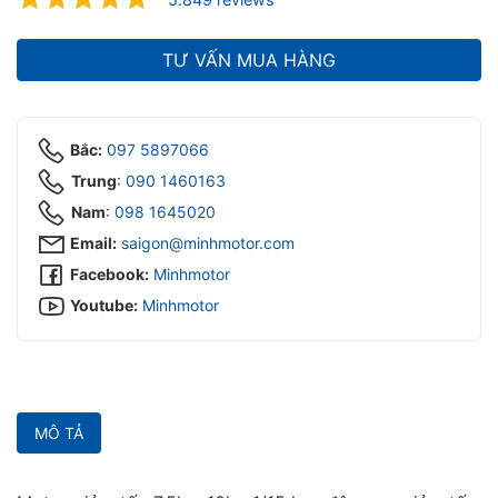
ubmenu
ubmenu
TƯ VẤN MUA HÀNG
Bắc:
097 5897066
Trung
:
090 1460163
Nam
:
098 1645020‬
Email:
saigon@minhmotor.com
Facebook:
Minhmotor
Youtube:
Minhmotor
MÔ TẢ