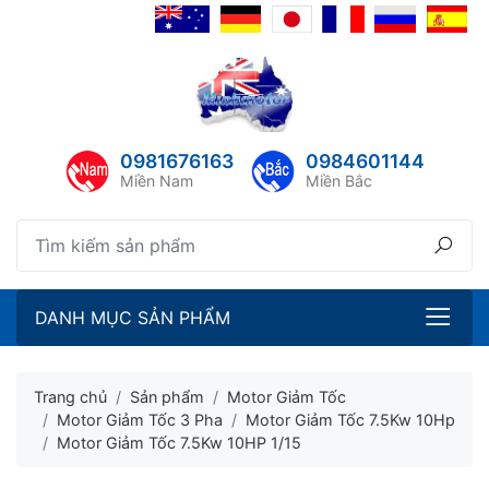
lose menu
ubmenu
ubmenu
0981676163
0984601144
ubmenu
Miền Nam
Miền Bắc
ubmenu
DANH MỤC SẢN PHẨM
Trang chủ
Sản phẩm
Motor Giảm Tốc
Motor Giảm Tốc 3 Pha
Motor Giảm Tốc 7.5Kw 10Hp
Motor Giảm Tốc 7.5Kw 10HP 1/15
ubmenu