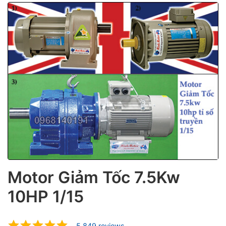
ubmenu
ubmenu
Motor Giảm Tốc 7.5Kw
10HP 1/15
ubmenu
5.849 reviews