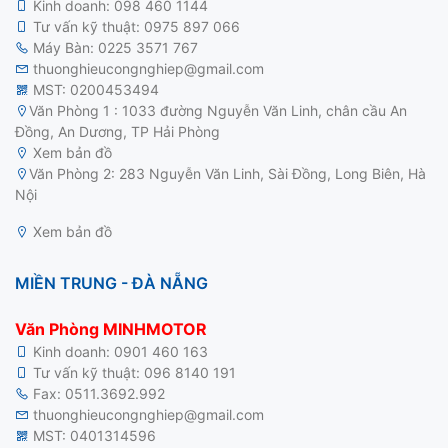
Kinh doanh:
098 460 1144
Tư vấn kỹ thuật:
0975 897 066
Máy Bàn:
0225 3571 767
thuonghieucongnghiep@gmail.com
MST: 0200453494
Văn Phòng 1 : 1033 đường Nguyễn Văn Linh, chân cầu An
Đồng, An Dương, TP Hải Phòng
Xem bản đồ
motor điện 3 pha
Văn Phòng 2: 283 Nguyễn Văn Linh, Sài Đồng, Long Biên, Hà
Nội
Xem bản đồ
MIỀN TRUNG - ĐÀ NẴNG
Văn Phòng MINHMOTOR
Kinh doanh:
0901 460 163
Tư vấn kỹ thuật:
096 8140 191
Fax: 0511.3692.992
thuonghieucongnghiep@gmail.com
MST: 0401314596