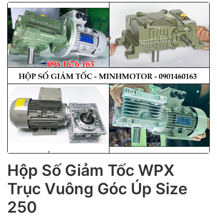
ubmenu
ubmenu
Hộp Số Giảm Tốc WPX
Trục Vuông Góc Úp Size
ubmenu
250