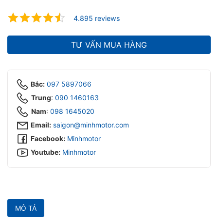
ubmenu
4.895 reviews
ubmenu
TƯ VẤN MUA HÀNG
Bắc:
097 5897066
Trung
:
090 1460163
Nam
:
098 1645020‬
Email:
saigon@minhmotor.com
Facebook:
Minhmotor
Youtube:
Minhmotor
MÔ TẢ