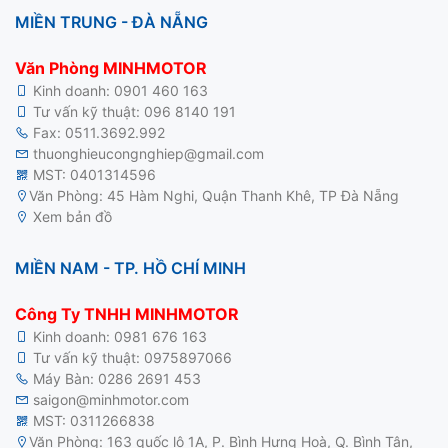
MIỀN TRUNG - ĐÀ NẴNG
Văn Phòng MINHMOTOR
Kinh doanh:
0901 460 163
Tư vấn kỹ thuật:
096 8140 191
Fax: 0511.3692.992
thuonghieucongnghiep@gmail.com
MST: 0401314596
Văn Phòng: 45 Hàm Nghi, Quận Thanh Khê, TP Đà Nẵng
Xem bản đồ
MIỀN NAM - TP. HỒ CHÍ MINH
Công Ty TNHH MINHMOTOR
Kinh doanh:
0981 676 163
Tư vấn kỹ thuật:
0975897066
Máy Bàn:
0286 2691 453
saigon@minhmotor.com
MST: 0311266838
Văn Phòng: 163 quốc lộ 1A, P. Bình Hưng Hoà, Q. Bình Tân,