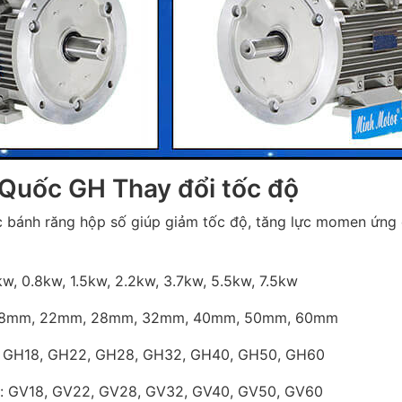
 Quốc GH Thay đổi tốc độ
 bánh răng hộp số giúp giảm tốc độ, tăng lực momen ứng
w, 0.8kw, 1.5kw, 2.2kw, 3.7kw, 5.5kw, 7.5kw
: 18mm, 22mm, 28mm, 32mm, 40mm, 50mm, 60mm
: GH18, GH22, GH28, GH32, GH40, GH50, GH60
h: GV18, GV22, GV28, GV32, GV40, GV50, GV60