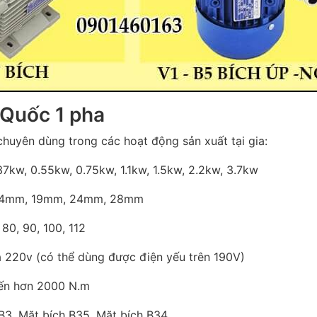
 Quốc 1 pha
chuyên dùng trong các hoạt động sản xuất tại gia:
7kw, 0.55kw, 0.75kw, 1.1kw, 1.5kw, 2.2kw, 3.7kw
: 14mm, 19mm, 24mm, 28mm
80, 90, 100, 112
a 220v (có thể dùng được điện yếu trên 190V)
ến hơn 2000 N.m
 B3, Mặt bích B35, Mặt bích B34