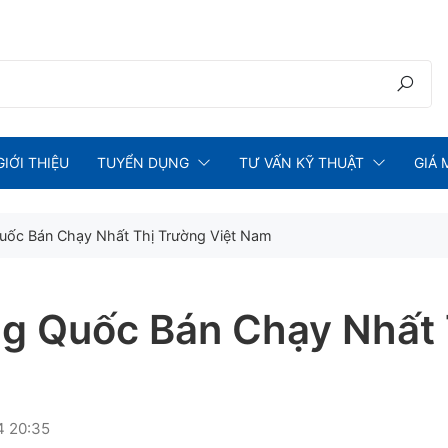
GIỚI THIỆU
TUYỂN DỤNG
TƯ VẤN KỸ THUẬT
GIÁ 
uốc Bán Chạy Nhất Thị Trường Việt Nam
ng Quốc Bán Chạy Nhất 
4 20:35