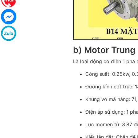
b) Motor Trung
Là loại động cơ điện 1 pha 
Công suất: 0.25kw, 0.3
Đường kính cốt trục
Khung vỏ mã hàng: 71, 
Điện áp sử dụng: 1 ph
Lực momen từ: 3.87 đ
Kiểu lắp đặt: Chân đế