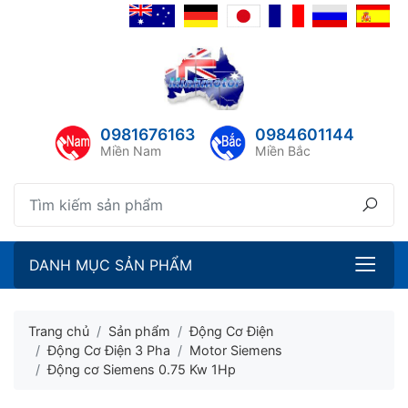
lose menu
ubmenu
ubmenu
0981676163
0984601144
ubmenu
Miền Nam
Miền Bắc
ubmenu
DANH MỤC SẢN PHẨM
Trang chủ
Sản phẩm
Động Cơ Điện
Động Cơ Điện 3 Pha
Motor Siemens
Động cơ Siemens 0.75 Kw 1Hp
ubmenu