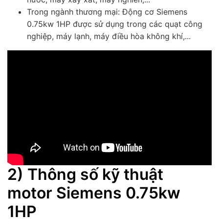
Trong ngành thương mại: Động cơ Siemens
0.75kw 1HP được sử dụng trong các quạt công
nghiệp, máy lạnh, máy điều hòa không khí,...
2) Thông số kỹ thuật
motor Siemens 0.75kw
1HP