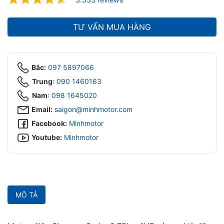
ubmenu
ubmenu
TƯ VẤN MUA HÀNG
Bắc:
097 5897066
Trung
:
090 1460163
Nam
:
098 1645020‬
Email:
saigon@minhmotor.com
Facebook:
Minhmotor
Youtube:
Minhmotor
MÔ TẢ