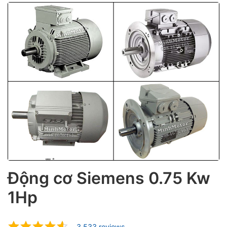
ubmenu
ubmenu
Động cơ Siemens 0.75 Kw
1Hp
ubmenu
3.533 reviews