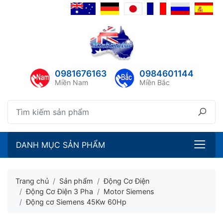
lose menu
ubmenu
ubmenu
0981676163
0984601144
ubmenu
Miền Nam
Miền Bắc
ubmenu
DANH MỤC SẢN PHẨM
Trang chủ
Sản phẩm
Động Cơ Điện
Động Cơ Điện 3 Pha
Motor Siemens
Động cơ Siemens 45Kw 60Hp
ubmenu