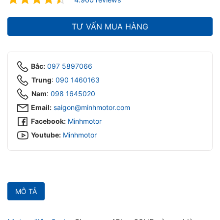
ubmenu
ubmenu
TƯ VẤN MUA HÀNG
Bắc:
097 5897066
Trung
:
090 1460163
Nam
:
098 1645020‬
Email:
saigon@minhmotor.com
Facebook:
Minhmotor
Youtube:
Minhmotor
MÔ TẢ