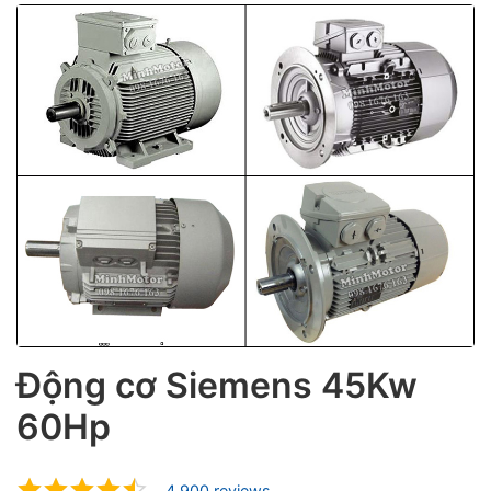
ubmenu
ubmenu
Động cơ Siemens 45Kw
60Hp
ubmenu
4.900 reviews