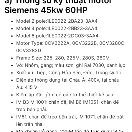
a) Thông số kỹ thuật motor
Siemens 45kw 60HP
Model 2 pole:
1LE0022-2BA23-3AA4
Model 4 pole:
1LE0022-2BB23-3AA4
Model 6 pole:
1LE0022-2DC03-3AA4
Motor Type: 0CV3222A, 0CV3222B, 0CV3280C,
0CV3282D
Frame Size: 225, 280, 225M, 280S, 280M
Vỏ: Nhôm, gang; màu sơn: ghi Ral 7030, xanh lục
Xuất xứ: Tiệp, Cộng Hòa Séc, Đức, Trung Quốc
Điện áp thông dụng tại Châu Á: 400v, tại châu
Âu: 415 V
Kiểu lắp đặt gồm có các tư thế thiết kế sau:
IM B3 M 1001: chân đế, IM B6 IM1051: chân đế
treo bên phải.
IM61, chân đế treo bên trái, IM 1071, chân đế bắt
lên trần nhà.
Mã khuân vỏ gang: 225M tốc độ trục quay.1475.