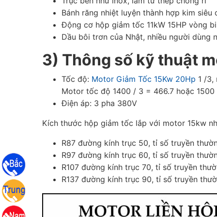
Trục bền như inox, làm từ thép chống rỉ
Bánh răng nhiệt luyện thành hợp kim siêu
Động cơ hộp giảm tốc 11kW 15HP vòng bi
Dầu bôi trơn của Nhật, nhiều người dùng n
3) Thông số kỹ thuật m
Tốc độ:
Motor Giảm Tốc 15Kw 20Hp
1 /3, 
Motor tốc độ 1400 / 3 = 466.7 hoặc 1500 
Điện áp: 3 pha 380V
K
ích thước hộp giảm tốc lắp với motor 15kw nh
R87 đường kính trục 50, tỉ số truyền thườn
R97 đường kính trục 60, tỉ số truyền thườn
R107 đường kính trục 70, tỉ số truyền thườ
R137 đường kính trục 90, tỉ số truyền thườ