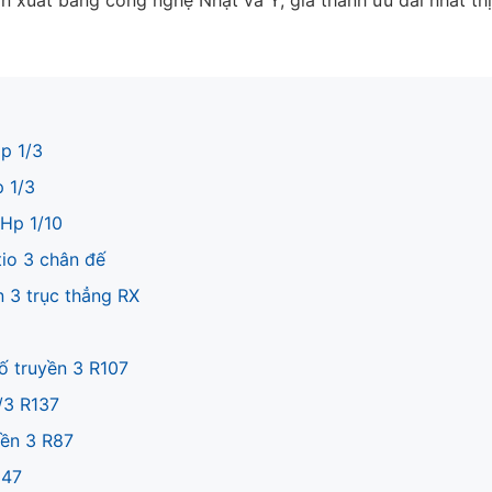
ản xuất bằng công nghệ Nhật và Ý, giá thành ưu đãi nhất thị
p 1/3
 1/3
5Hp 1/10
io 3 chân đế
 3 trục thẳng RX
ố truyền 3 R107
/3 R137
yền 3 R87
147