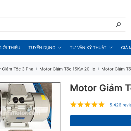
GIỚI THIỆU
TUYỂN DỤNG
TƯ VẤN KỸ THUẬT
GIÁ 
 Giảm Tốc 3 Pha
Motor Giảm Tốc 15Kw 20Hp
Motor Giảm Tố
Motor Giảm T
5.426 rev