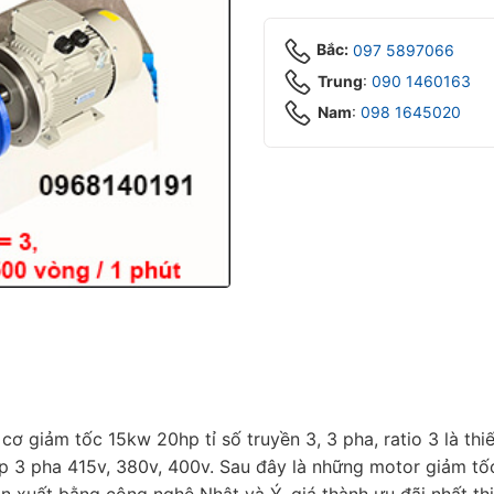
Bắc:
097 5897066
Trung
:
090 1460163
Nam
:
098 1645020‬
 giảm tốc 15kw 20hp tỉ số truyền 3, 3 pha, ratio 3 là thiế
áp 3 pha 415v, 380v, 400v. Sau đây là những motor giảm t