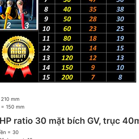
= 210 mm
c = 150 mm
HP ratio 30 mặt bích GV, trục 4
uyền = 30