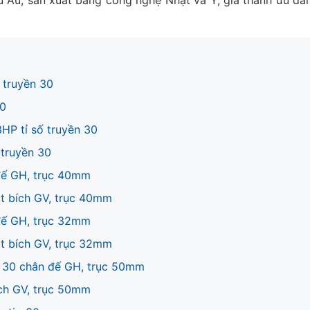
u Âu, sản xuất bằng công nghệ Nhật và Ý, giá thành ưu đãi 
 truyền 30
30
HP tỉ số truyền 30
 truyền 30
đế GH, trục 40mm
t bích GV, trục 40mm
đế GH, trục 32mm
t bích GV, trục 32mm
n 30 chân đế GH, trục 50mm
ch GV, trục 50mm