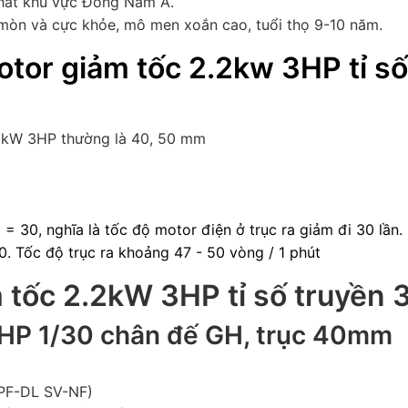
nhất khu vực Đông Nam Á.
mòn và cực khỏe, mô men xoắn cao, tuổi thọ 9-10 năm.
tor giảm tốc 2.2kw 3HP tỉ số
kW 3HP thường là 40, 50 mm
 = 30, nghĩa là tốc độ motor điện ở trục ra giảm đi 30 lần.
. Tốc độ trục ra khoảng 47 - 50 vòng / 1 phút
 tốc 2.2kW 3HP tỉ số truyền 
HP 1/30 chân đế GH, trục 40mm
PF-DL SV-NF)