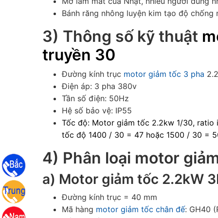
Mỡ làm mát của Nhật, nhiều người dùng 
Bánh răng nhông luyện kim tạo độ chống 
3) Thông số kỹ thuật
mo
truyền 30
Đường kính trục
motor giảm tốc 3 pha
2.2
Điện áp: 3 pha 380v
Tần số điện: 50Hz
Hệ số bảo vệ: IP55
Tốc độ: Motor giảm tốc 2.2kw 1/30, ratio i
tốc độ 1400 / 30 = 47 hoặc 1500 / 30 = 50
4) Phân loại
motor giảm
a)
Motor giảm tốc 2.2kW 3
Đường kính trục = 40 mm
Mã hàng
motor giảm tốc chân đế
: GH40 (