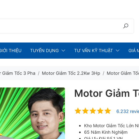
GIỚI THIỆU
TUYỂN DỤNG
TƯ VẤN KỸ THUẬT
GIÁ 
 Giảm Tốc 3 Pha
Motor Giảm Tốc 2.2Kw 3Hp
Motor Giảm Tố
Motor Giảm T
6.232 rev
Kho Motor Giảm Tốc Lớn N
65 Năm Kinh Nghiệm
Giá Ưu Đãi Số 1 VN