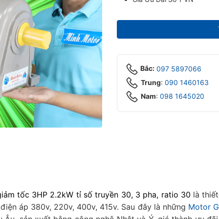
Bắc:
097 5897066
Trung
:
090 1460163
Nam
:
098 1645020‬
ảm tốc 3HP 2.2kW tỉ số truyền 30, 3 pha, ratio 30
là thiế
điện áp 380v, 220v, 400v, 415v. Sau đây là những
Motor G