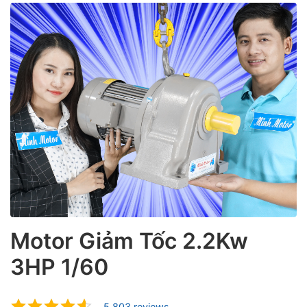
ubmenu
ubmenu
Motor Giảm Tốc 2.2Kw
3HP 1/60
ubmenu
5.803 reviews