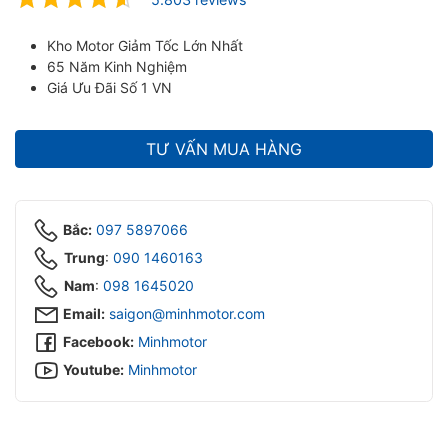
ubmenu
Kho Motor Giảm Tốc Lớn Nhất
ubmenu
65 Năm Kinh Nghiệm
Giá Ưu Đãi Số 1 VN
TƯ VẤN MUA HÀNG
Bắc:
097 5897066
Trung
:
090 1460163
Nam
:
098 1645020‬
Email:
saigon@minhmotor.com
Facebook:
Minhmotor
Youtube:
Minhmotor