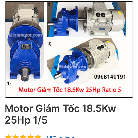
ubmenu
ubmenu
Motor Giảm Tốc 18.5Kw
25Hp 1/5
ubmenu
1.871 reviews