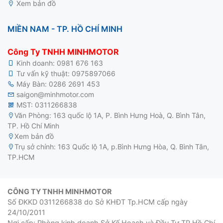
Xem bản đồ
MIỀN NAM - TP. HỒ CHÍ MINH
Công Ty TNHH MINHMOTOR
Kinh doanh:
0981 676 163
Tư vấn kỹ thuật:
0975897066
Máy Bàn:
0286 2691 453
saigon@minhmotor.com
MST: 0311266838
Văn Phòng: 163 quốc lộ 1A, P. Bình Hưng Hoà, Q. Bình Tân,
TP. Hồ Chí Minh
Xem bản đồ
Trụ sở chính: 163 Quốc lộ 1A, p.Bình Hưng Hòa, Q. Bình Tân,
TP.HCM
CÔNG TY TNHH MINHMOTOR
Số ĐKKD 0311266838 do Sở KHĐT Tp.HCM cấp ngày
24/10/2011
Nơi cấp: Phòng kinh doanh Sở Kế Hoạch và Đầu Tư TP Hồ Chí