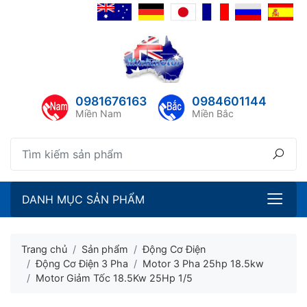
lose menu
ubmenu
ubmenu
0981676163
0984601144
ubmenu
Miền Nam
Miền Bắc
ubmenu
DANH MỤC SẢN PHẨM
Trang chủ
Sản phẩm
Động Cơ Điện
Động Cơ Điện 3 Pha
Motor 3 Pha 25hp 18.5kw
Motor Giảm Tốc 18.5Kw 25Hp 1/5
ubmenu