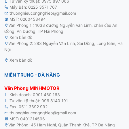
Tư vấn kỹ thuật:
0975 897 066
Máy Bàn:
0225 3571 767
thuonghieucongnghiep@gmail.com
MST: 0200453494
Văn Phòng 1 : 1033 đường Nguyễn Văn Linh, chân cầu An
Đồng, An Dương, TP Hải Phòng
Xem bản đồ
motor điện 3 pha
Văn Phòng 2: 283 Nguyễn Văn Linh, Sài Đồng, Long Biên, Hà
Nội
Xem bản đồ
MIỀN TRUNG - ĐÀ NẴNG
Văn Phòng MINHMOTOR
Kinh doanh:
0901 460 163
Tư vấn kỹ thuật:
096 8140 191
Fax: 0511.3692.992
thuonghieucongnghiep@gmail.com
MST: 0401314596
Văn Phòng: 45 Hàm Nghi, Quận Thanh Khê, TP Đà Nẵng