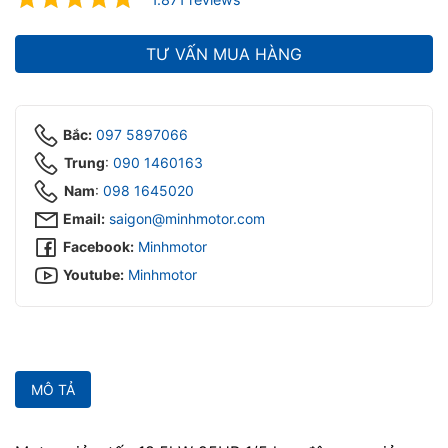
ubmenu
ubmenu
TƯ VẤN MUA HÀNG
Bắc:
097 5897066
Trung
:
090 1460163
Nam
:
098 1645020‬
Email:
saigon@minhmotor.com
Facebook:
Minhmotor
Youtube:
Minhmotor
MÔ TẢ