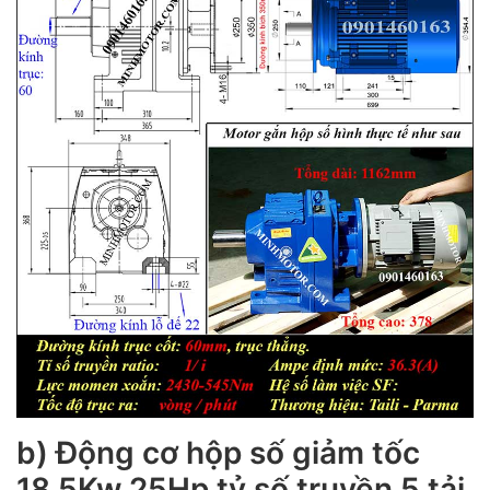
b) Động cơ hộp số giảm tốc
18.5Kw 25Hp tỷ số truyền 5 tải